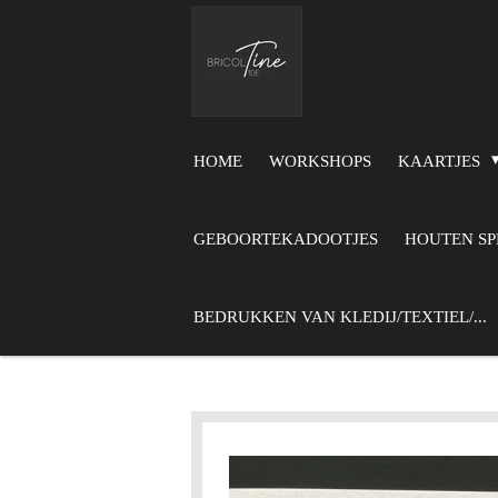
Ga
direct
naar
de
hoofdinhoud
HOME
WORKSHOPS
KAARTJES
GEBOORTEKADOOTJES
HOUTEN S
BEDRUKKEN VAN KLEDIJ/TEXTIEL/...