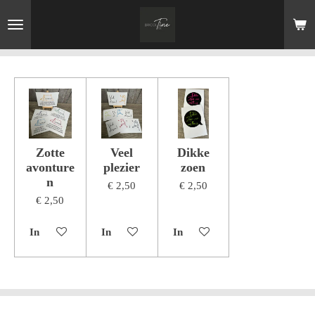
Ga
direct
naar
de
hoofdinhoud
Zotte
Veel
Dikke
avonture
plezier
zoen
n
€ 2,50
€ 2,50
€ 2,50
In winkelwagen
In winkelwagen
In winkelwagen