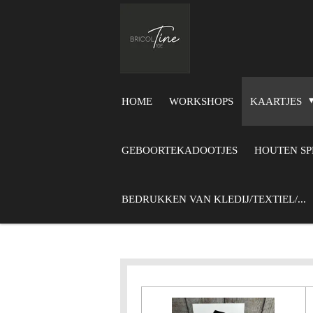
Ga
direct
naar
de
hoofdinhoud
HOME
WORKSHOPS
KAARTJES
GEBOORTEKADOOTJES
HOUTEN S
BEDRUKKEN VAN KLEDIJ/TEXTIEL/...