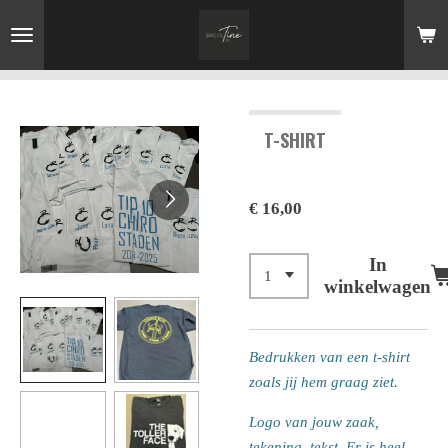
Ga
direct
naar
de
hoofdinhoud
T-SHIRT
€ 16,00
In
winkelwagen
Bedrukken van een t-shirt
zoals jij hem graag ziet.
Logo van jouw zaak,
tekening, tekst. Er is heel