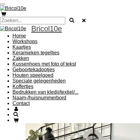
Ga
direct
naar
de
Bricol10e
hoofdinhoud
Home
Workshops
Kaartjes
Keramieken tegeltjes
Zakken
Kussenhoes met foto of tekst
Geboortekadootjes
Houten speelgoed
Speciale gelegenheden
Koffertjes
Bedrukken van kledij/textiel/...
Naam-/huisnummerbord
Contact