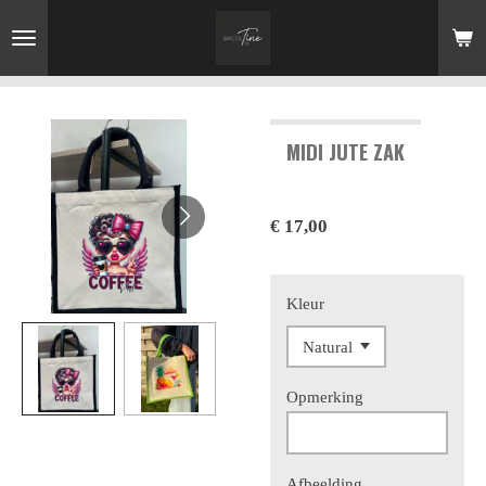
Ga
direct
naar
de
hoofdinhoud
MIDI JUTE ZAK
€ 17,00
Kleur
Opmerking
Afbeelding