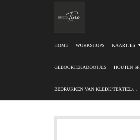
Ga
direct
naar
de
hoofdinhoud
HOME
WORKSHOPS
KAARTJES
GEBOORTEKADOOTJES
HOUTEN S
BEDRUKKEN VAN KLEDIJ/TEXTIEL/...