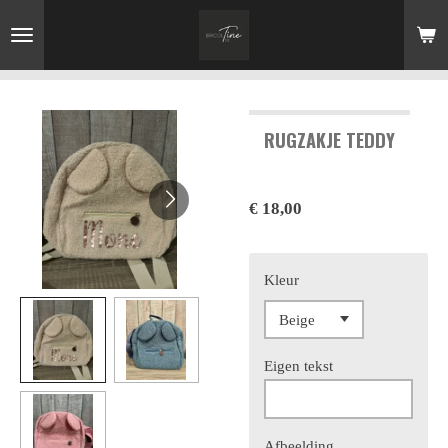
Ga
direct
naar
de
hoofdinhoud
RUGZAKJE TEDDY
€ 18,00
Kleur
Eigen tekst
Afbeelding