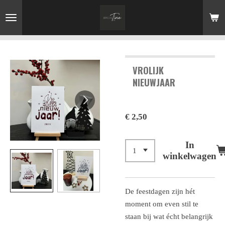
Ga
direct
naar
de
hoofdinhoud
VROLIJK
NIEUWJAAR
€ 2,50
In
winkelwagen
De feestdagen zijn hét
moment om even stil te
staan bij wat écht belangrijk