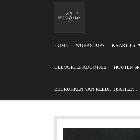
Ga
direct
naar
de
hoofdinhoud
HOME
WORKSHOPS
KAARTJES
GEBOORTEKADOOTJES
HOUTEN S
BEDRUKKEN VAN KLEDIJ/TEXTIEL/...