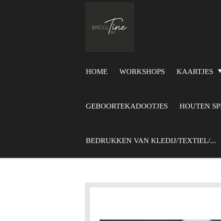
Ga
direct
naar
de
hoofdinhoud
HOME
WORKSHOPS
KAARTJES
GEBOORTEKADOOTJES
HOUTEN S
BEDRUKKEN VAN KLEDIJ/TEXTIEL/...