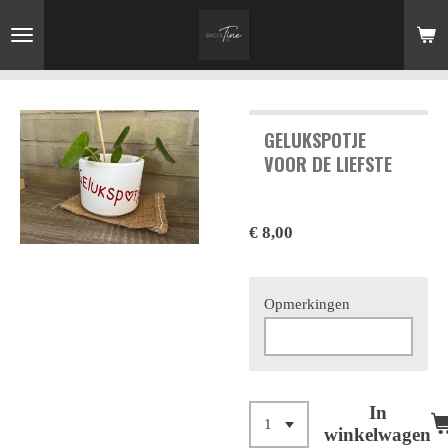
Ga
direct
naar
de
hoofdinhoud
GELUKSPOTJE
VOOR DE LIEFSTE
€ 8,00
Opmerkingen
In
winkelwagen